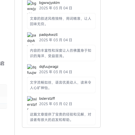
bgwwjyxklm
2025 年 03 月 04 日
文章的叙述风格独特，用词精准，让人
回味无穷。
padqvkwzll
2025 年 03 月 04 日
内容的丰富性和深度让人仿佛置身于知
识的海洋，受益匪浅。
重启
dqfuujwagz
2025 年 03 月 04 日
文字流畅如丝，语言优美动人，读来令
人心旷神怡。
opy
bslerstzff
2025 年 03 月 02 日
这篇文章提供了宝贵的经验和见解，对
读者有很大的启发和帮助。