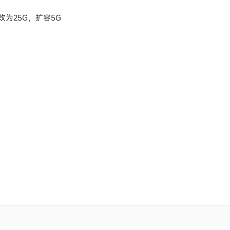
为25G，扩容5G
C