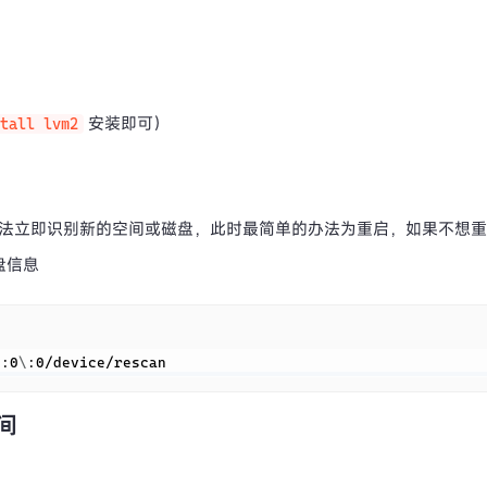
安装即可）
tall lvm2
会无法立即识别新的空间或磁盘，此时最简单的办法为重启，如果不想
盘信息
C
\
:0
\
:0/device/rescan 
间