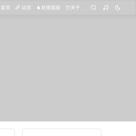
️ 留言
🌈 动态
🌵友情链接
😯关于