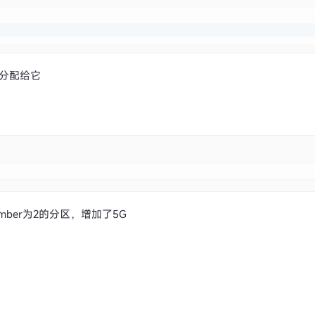
都分配给它
C
ber为2的分区，增加了5G