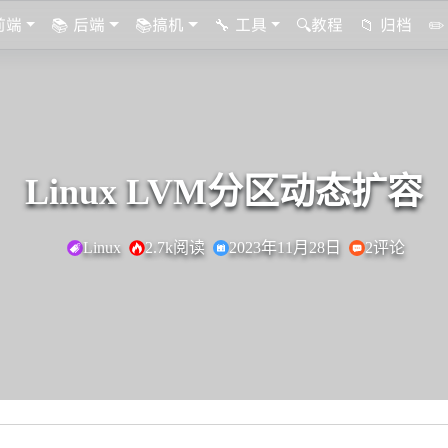
 前端
📚 后端
📚搞机
🔧 工具
🔍教程
📁 归档
✏
Linux LVM分区动态扩容
Linux
2.7k阅读
2023年11月28日
2评论