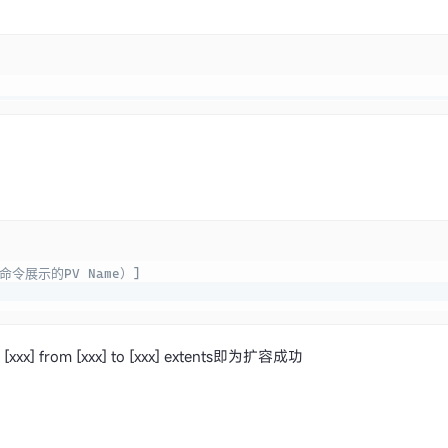
C
C
ay命令展示的PV Name）]
xx] from [xxx] to [xxx] extents即为扩容成功