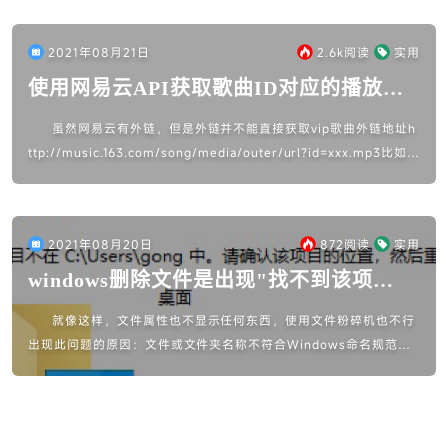
2021年08月21日
2.6k
阅读
实用
使用网易云API获取歌曲ID对应的播放链
接
虽然网易云有外链，但是外链并不能直接获取vip歌曲外链地址h
ttp://music.163.com/song/media/outer/url?id=xxx.mp3比如这
首歌不需要VIP就可以直接...
2021年08月20日
872
阅读
实用
windows删除文件是出现"找不到该项
目..."的解决方法
就像这样，文件属性也不显示任何东西，使用文件粉碎机也不行
出现此问题的原因：文件或文件夹名称不符合Windows命名规范，
比如名称中含有特殊符号;使用下载工具创建的文件夹，在未下载完
成前自行删除了...