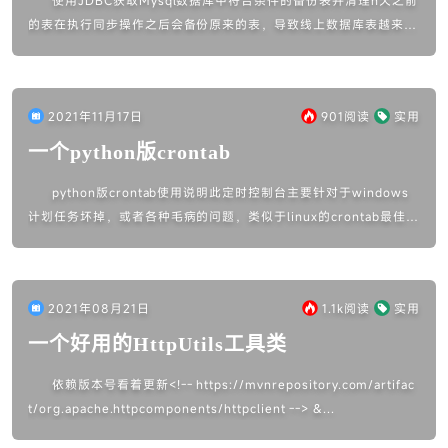
使用JDBC获取Mysql数据库中符合条件的备份表并清理n天之前
的表在执行同步操作之后会备份原来的表，导致线上数据库表越来越
多，需要写一个定时清理这边定时清理使用xxl-job作为执行器，当
然也...
2021年11月17日
901
阅读
实用
一个python版crontab
python版crontab使用说明此定时控制台主要针对于windows
计划任务坏掉，或者各种毛病的问题，类似于linux的crontab最佳支
持环境：python 3.8配置文件主要配置文件为...
2021年08月21日
1.1k
阅读
实用
一个好用的HttpUtils工具类
依赖版本号看着更新<!-- https://mvnrepository.com/artifac
t/org.apache.httpcomponents/httpclient --> &...