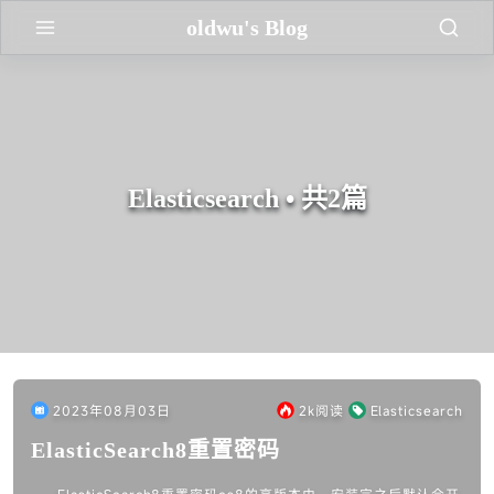
oldwu's Blog
Elasticsearch • 共2篇
2023年08月03日
2k
阅读
Elasticsearch
ElasticSearch8重置密码