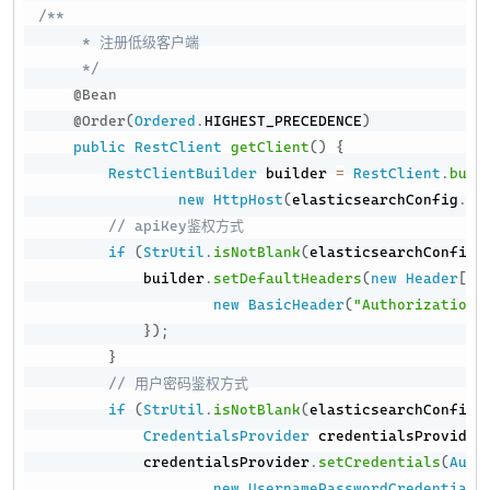
/**

     * 注册低级客户端

     */
@Bean
@Order
(
Ordered
.
HIGHEST_PRECEDENCE
)
public
RestClient
getClient
(
)
{
RestClientBuilder
 builder 
=
RestClient
.
buil
new
HttpHost
(
elasticsearchConfig
.
ge
// apiKey鉴权方式
if
(
StrUtil
.
isNotBlank
(
elasticsearchConfig
.
            builder
.
setDefaultHeaders
(
new
Header
[
]
{
new
BasicHeader
(
"Authorization"
}
)
;
}
// 用户密码鉴权方式
if
(
StrUtil
.
isNotBlank
(
elasticsearchConfig
.
CredentialsProvider
 credentialsProvider
            credentialsProvider
.
setCredentials
(
Auth
new
UsernamePasswordCredentials