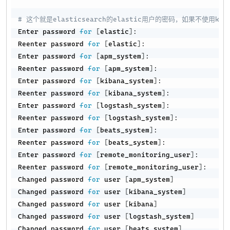
# 这个就是elasticsearch的elastic用户的密码，如果不使用
Enter password 
for
[
elastic
]
:

Reenter password 
for
[
elastic
]
:

Enter password 
for
[
apm_system
]
:

Reenter password 
for
[
apm_system
]
:

Enter password 
for
[
kibana_system
]
:

Reenter password 
for
[
kibana_system
]
:

Enter password 
for
[
logstash_system
]
:

Reenter password 
for
[
logstash_system
]
:

Enter password 
for
[
beats_system
]
:

Reenter password 
for
[
beats_system
]
:

Enter password 
for
[
remote_monitoring_user
]
:

Reenter password 
for
[
remote_monitoring_user
]
:

Changed password 
for
 user 
[
apm_system
]
Changed password 
for
 user 
[
kibana_system
]
Changed password 
for
 user 
[
kibana
]
Changed password 
for
 user 
[
logstash_system
]
Changed password 
for
 user 
[
beats_system
]