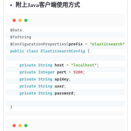
附上Java客户端使用方式
Copy
@Data
@ToString
@ConfigurationProperties
(
prefix 
=
"elasticsearch"
)
public
class
ElasticsearchConfig
{
private
String
 host 
=
"localhost"
;
private
Integer
 port 
=
9200
;
private
String
 apiKey
;
private
String
 user
;
private
String
 password
;
}
Copy