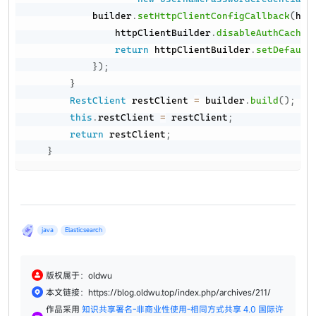
            builder
.
setHttpClientConfigCallback
(
htt
                httpClientBuilder
.
disableAuthCachin
return
 httpClientBuilder
.
setDefault
}
)
;
}
RestClient
 restClient 
=
 builder
.
build
(
)
;
this
.
restClient 
=
 restClient
;
return
 restClient
;
}
java
Elasticsearch
版权属于：oldwu
本文链接：https://blog.oldwu.top/index.php/archives/211/
作品采用
知识共享署名-非商业性使用-相同方式共享 4.0 国际许