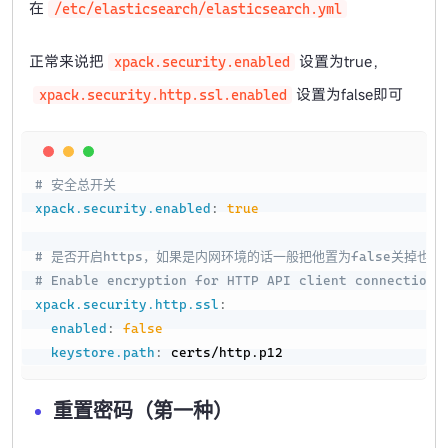
在
/etc/elasticsearch/elasticsearch.yml
正常来说把
设置为true，
xpack.security.enabled
设置为false即可
xpack.security.http.ssl.enabled
Copy
# 安全总开关
xpack.security.enabled
:
true
# 是否开启https，如果是内网环境的话一般把他置为false关掉也没事
# Enable encryption for HTTP API client connections
xpack.security.http.ssl
:
enabled
:
false
keystore.path
:
 certs/http.p12
重置密码（第一种）