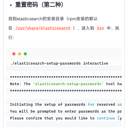
重置密码（第二种）
找到elasticsearch的安装目录（rpm安装的默认
在
），进入到
中，执
/usr/share/elasticsearch
bin
行：
Copy
./elasticsearch-setup-passwords interactive

****************************************************
Note: The 
'elasticsearch-setup-passwords'
 tool has 
****************************************************
Initiating the setup of passwords 
for
 reserved 
user
You will be prompted to enter passwords as the proce
Please confirm that you would like to 
continue
[
y/N