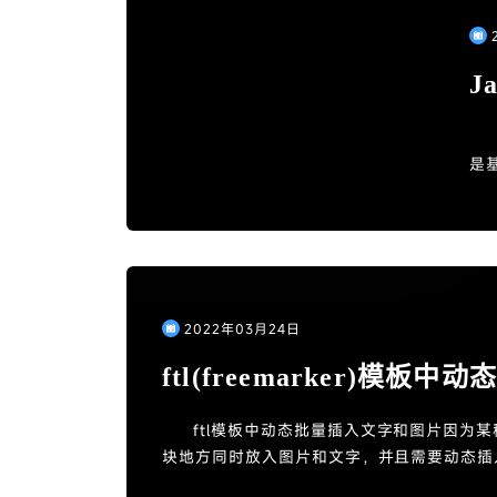
J
是
无法
2022年03月24日
ftl(freemarker)模板
图片
ftl模板中动态批量插入文字和图片因为
块地方同时放入图片和文字，并且需要动态插入
上还是word的xml文件的进阶版，所以直接生成