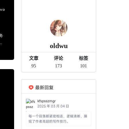
ava
务
d
oldwu
文章
评论
标签
95
173
101
最新回复
kfspsszmgr
2025 年 03 月 04 日
每一个段落都紧密相连，逻辑清晰，展
现了作者高超的写作技巧。