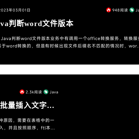
2023年03月01日
948
阅读
J
ava判断word文件版本
Java判断word文件版本业务中有调用一个office转换服务，转换服
基于word转换的，但是有时候出现文件后缀名不匹配的情况时，wor
识别，就比如，这个文件实际上是word 200...
2.3k
阅读
Java
中动态批量插入文字和
某种原因，需要在表格中的一
，并且按照顺序，ftl本质
一份xml文件...