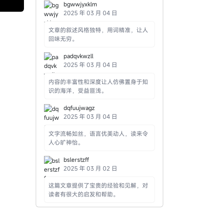
bgwwjyxklm
2025 年 03 月 04 日
文章的叙述风格独特，用词精准，让人
回味无穷。
padqvkwzll
2025 年 03 月 04 日
内容的丰富性和深度让人仿佛置身于知
识的海洋，受益匪浅。
dqfuujwagz
2025 年 03 月 04 日
文字流畅如丝，语言优美动人，读来令
人心旷神怡。
bslerstzff
2025 年 03 月 02 日
这篇文章提供了宝贵的经验和见解，对
读者有很大的启发和帮助。