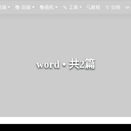
 前端
📚 后端
📚搞机
🔧 工具
🔍教程
📁 归档
✏
word • 共2篇