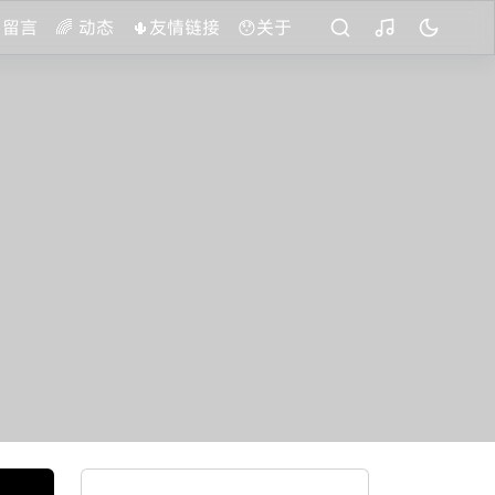
️ 留言
🌈 动态
🌵友情链接
😯关于